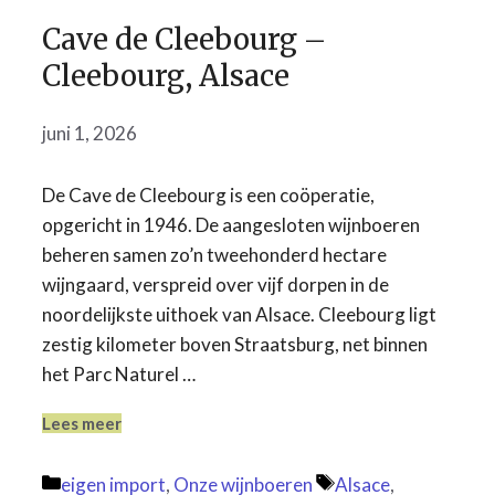
Cave de Cleebourg –
Cleebourg, Alsace
juni 1, 2026
De Cave de Cleebourg is een coöperatie,
opgericht in 1946. De aangesloten wijnboeren
beheren samen zo’n tweehonderd hectare
wijngaard, verspreid over vijf dorpen in de
noordelijkste uithoek van Alsace. Cleebourg ligt
zestig kilometer boven Straatsburg, net binnen
het Parc Naturel …
Lees meer
Categorieën
Tags
eigen import
,
Onze wijnboeren
Alsace
,