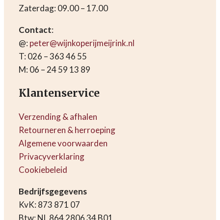
Zaterdag: 09.00 – 17.00
Contact
:
@:
peter@wijnkoperijmeijrink.nl
T: 026 – 363 46 55
M: 06 – 24 59 13 89
Klantenservice
Verzending & afhalen
Retourneren & herroeping
Algemene voorwaarden
Privacyverklaring
Cookiebeleid
Bedrijfsgegevens
KvK: 873 871 07
Btw: NL 864 2806 34 B01