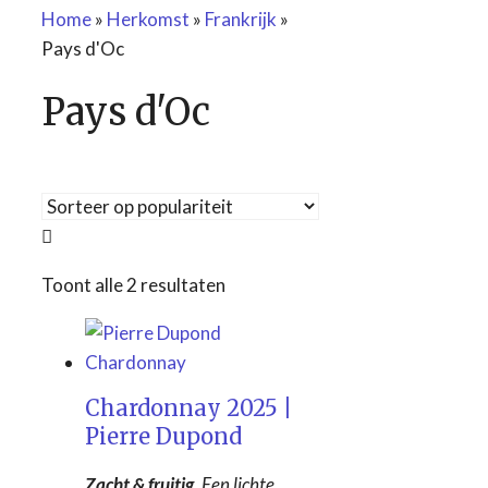
Home
»
Herkomst
»
Frankrijk
»
Pays d'Oc
Pays d'Oc
Tekst zoekopdracht
Gesorteerd
Toont alle 2 resultaten
op
Cave de Cleebourg
(0)
populariteit
Château des Correaux
(0)
Domaine Aufranc
(0)
Chardonnay 2025 |
Domaine Auvigue
(0)
Pierre Dupond
Domaine de Colonat
(0)
Domaine de la Pirolette
Zacht & fruitig.
Een lichte