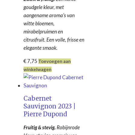
(0)
goudgele kleur, met
Domaine Du Clos du Fief
aangename aroma’s van
(0)
witte bloemen,
Domaine du Père Jean
(0)
mirabelpruimen en
Famille Mélinon
(0)
citrusfruit. Een volle, frisse en
Max Cochut
(0)
elegante smaak.
Pierre Dupond
(2)
Quinta do Crasto
(0)
€
7,75
Toevoegen aan
Steeve Charvet
(0)
winkelwagen
Weingut Breit
(0)
Cabernet
Sauvignon 2023 |
Pierre Dupond
Fruitig & stevig.
Robijnrode