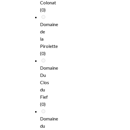
Colonat
(0)
Domaine
de
la
Pirolette
(0)
Domaine
Du
Clos
du
Fief
(0)
Domaine
du