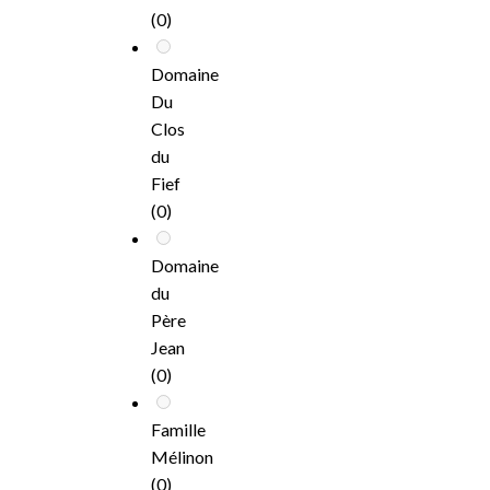
(0)
Domaine
Du
Clos
du
Fief
(0)
Domaine
du
Père
Jean
(0)
Famille
Mélinon
(0)