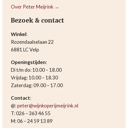
Over Peter Meijrink →
Bezoek & contact
Winkel
:
Rozendaalselaan 22
6881 LC Velp
Openingstijden
:
Di t/m do: 10.00 – 18.00
Vrijdag: 10.00 – 18.30
Zaterdag: 09.00 – 17.00
Contact
:
@:
peter@wijnkoperijmeijrink.nl
T: 026 – 363 46 55
M: 06 – 24 59 13 89