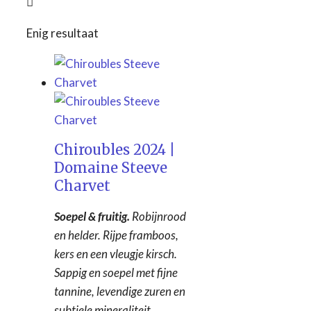
Enig resultaat
Cave de Cleebourg
(0)
Château des Correaux
(0)
Domaine Aufranc
(0)
Domaine Auvigue
(0)
Domaine de Colonat
(0)
Chiroubles 2024 |
Domaine de la Pirolette
Domaine Steeve
(0)
Charvet
Domaine Du Clos du Fief
(0)
Soepel & fruitig.
Robijnrood
Domaine du Père Jean
(0)
en helder. Rijpe framboos,
Famille Mélinon
(0)
kers en een vleugje kirsch.
Max Cochut
(0)
Sappig en soepel met fijne
Pierre Dupond
(0)
tannine, levendige zuren en
Quinta do Crasto
(0)
subtiele mineraliteit.
Steeve Charvet
(1)